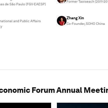
Former Taoiseach (2011-201
as de São Paulo (FGV-EAESP)
Zhang Xin
national and Public Affairs
Co-Founder, SOHO China
ty
conomic Forum Annual Meeti