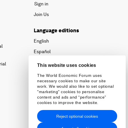
Sign in
Join Us
Language editions
English
al
Español
中文
ial
This website uses cookies
日本語
The World Economic Forum uses
necessary cookies to make our site
work. We would also like to set optional
"marketing" cookies to personalise
content and ads and “performance”
cookies to improve the website.
Reject optional cookies