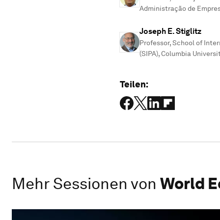
Administração de Empres
Joseph E. Stiglitz
Professor, School of Inter
(SIPA), Columbia Universi
Teilen:
Mehr Sessionen von
World E