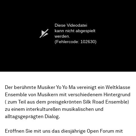
Diese Videodatei
kann nicht abgespielt
werden.
(Fehlercode: 102630)
Der berühmte Musiker Yo Yo Ma vereinigt ein Weltklasse
Ensemble von Musikern mit verschiedenem Hintergrund
( zum Teil aus dem preisgekrönten Silk Road Ensemble)
zu einem interkulturellen musikalischen und
alltagsgeprägten Dialog.
Eröffnen Sie mit uns das diesjährige Open Forum mit