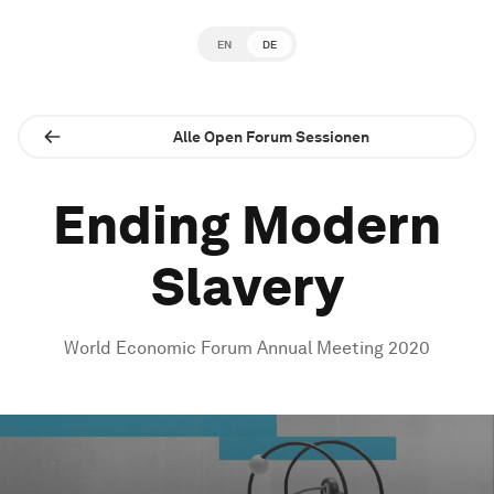
EN
DE
Alle Open Forum Sessionen
Ending Modern
Slavery
World Economic Forum Annual Meeting 2020
0
seconds
of
1
hour,