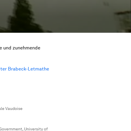
ise und zunehmende
ter Brabeck-Letmathe
le Vaudoise
Government, University of