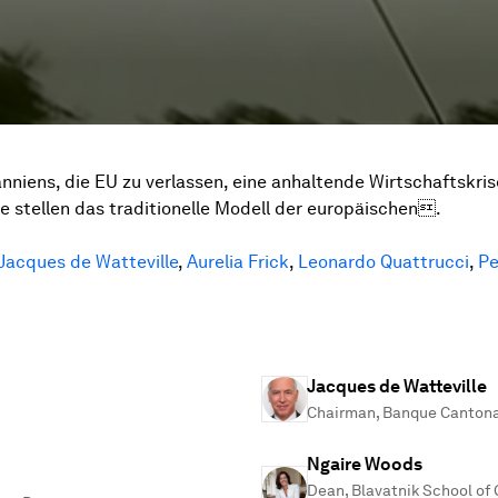
nniens, die EU zu verlassen, eine anhaltende Wirtschaftskr
e stellen das traditionelle Modell der europäischen.
Jacques de Watteville
,
Aurelia Frick
,
Leonardo Quattrucci
,
Pe
Jacques de Watteville
Chairman, Banque Cantona
Ngaire Woods
Dean, Blavatnik School of 