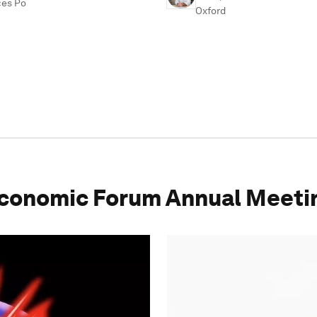
ces Po
Oxford
conomic Forum Annual Meeti