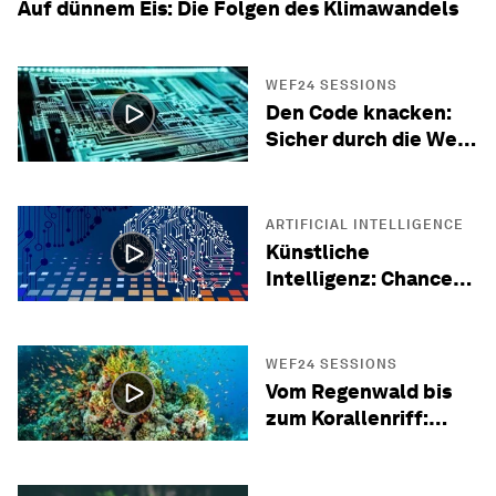
Auf dünnem Eis: Die Folgen des Klimawandels
WEF24 SESSIONS
Den Code knacken:
Sicher durch die Welt
der Cybersicherheit
ARTIFICIAL INTELLIGENCE
Künstliche
Intelligenz: Chancen
und Risiken für den
Alltag
WEF24 SESSIONS
Vom Regenwald bis
zum Korallenriff:
Erhaltung des Lebens
auf der Erde