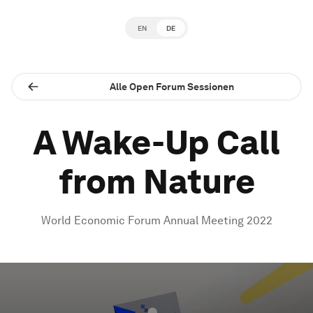
EN
DE
Alle Open Forum Sessionen
A Wake-Up Call
from Nature
World Economic Forum Annual Meeting 2022
0
seconds
of
1
hour,