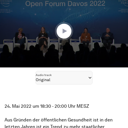
seconds
of
1
hour,
27
minutes,
3
seconds
Audio track
Original
24. Mai 2022 um 18:30 - 20:00 Uhr MESZ
Aus Gründen der öffentlichen Gesundheit ist in den
letzten Jahren ist ein Trend zu mehr staatlicher