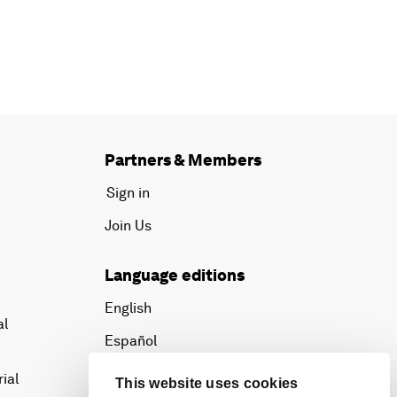
Partners & Members
Sign in
Join Us
Language editions
English
al
Español
中文
ial
This website uses cookies