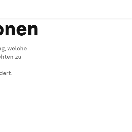
onen
ng, welche
chten zu
dert.