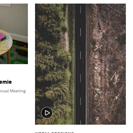
demie
nnual Meeting