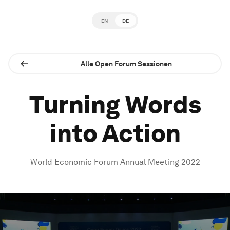
EN
DE
Alle Open Forum Sessionen
Turning Words
into Action
World Economic Forum Annual Meeting 2022
0
seconds
of
1
hour,