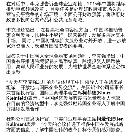
在对话中，李克强告诉全球企业领袖，2015年中国将继续
推动重点领域改革， 首要任务是处理好政府和市场关系，
营造公平竞争的市场环境，全面公开财政预算，将政府财
政更多投向公共产品和公共服务领域。
李克强还指出， 在提高社会包容性方面， 中国将推动普
惠金融发展，扶持中小银行、民营银行，发展多层次资本
市场。 同时，中国将继续扩大服务业对外开放，进一步放
宽外资准入，欢迎外国投资者的参与。
回答关于中国融入全球金融市场问题时，李克强指出，中
国将有序推进跨境贸易人民币结算、跨境投资人民币使
用、离岸人民币业务的发展，为维护世界金融体系稳定作
出贡献。
“今天与李克强总理的对话体现了中国领导人正在越来越
坦诚、开放地与国际企业界交流”， 美国铝业公司董事长
兼首席执行官、国际工商理事会主席
柯菲德
(Klaus
Kleinfeld)
表示，“中国经济发展程度与体量都令人惊叹，
在目前的经济转型中，李克强鼓励跨国企业深入了解中国
并继续发展合作。”
杜邦公司首席执行官、中美商业理事会主席
柯
爱伦
(Ellen
Kullman)
表示：“今天的会议传递了很多中国在发展战略
方面的信息，了解中国宏伟的改革目标令我们感到振奋。