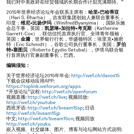
我们对中美政府在经贸领域的长期合作计划充满期待。”
2015年世界经济论坛年会联系主席有：
哈里
•
巴哈蒂
亚
（Hari S. Bhartia），吉友联集团创始人兼联合董事长，
印度；
维尼
•
比
扬伊玛
（WinifredByanyima），国际乐施
会总干事，英国；
凯瑟琳
•
加拉特
•
考克斯
（Katherine
Garrett-Cox），联信信托首席执行官、全球青年领袖，
英国；
金墉
，世界银行行长，华盛顿特区；埃里克•施密
特（Eric Schmidt），谷歌公司执行董事长，美国；
罗伯
特
•
塞
图贝
（Roberto Egydio Setubal），伊塔乌联合银
行首席执行官兼副董事长，巴西。
编辑须知：
关于世界经济论坛2015年年会:
http://wef.ch/davos15
下载会议移动应用APP:
https://toplink.weforum.org/apps
“开放论坛”议程:
http://wef.ch/openforum
视频直播:
http://wef.ch/live
; 视频回放:
http://wef.ch/youtube
西班牙语:
http://wef.ch/liveam15sp
; 日语
http://wef.ch/liveam15jp
中文;
http://wef.ch/liveam15cn
; 视频回放
http://wef.ch/youku
嵌入视频、社交媒体、图片、博客与论坛网站方式说明: