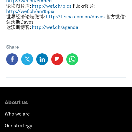
http://wef.ch/embed
论坛图片库:
http://wef.ch/pics
Flickr图片:
http://wef.ch/am15pix
世界经济论坛微博:
http://t.sina.com.cn/davos
官方微信:
达沃斯Davos
达沃斯博客:
http://wef.ch/agenda
Share
About us
Who we are
Our strategy