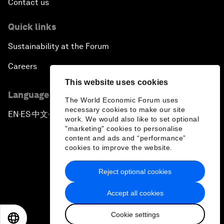
Contact us
Quick links
Sustainability at the Forum
Careers
This website uses cookies
Language editions
The World Economic Forum uses
necessary cookies to make our site
EN
ES
中文
日本語
▪
▪
▪
work. We would also like to set optional
"marketing" cookies to personalise
content and ads and “performance”
cookies to improve the website.
Reject optional cookies
Privacy Policy & Terms of Service
Accept all cookies
Sitemap
Cookie settings
©
2026
World Economic Forum
EN
ES
中文
日本語