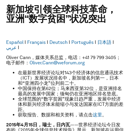
新加坡引领全球科技革命，
亚洲“数字贫困”状况突出
Español
I
Français
I
Deutsch
I
Português
I
日本語
I
عربي
I
Oliver Cann，媒体关系总监，电话：+41 79 799 3405；
电子邮件：
Oliver.Cann@weforum.org
在最新世界经济论坛对143个经济体的信息通讯技术
（ICT）发展状况排名中，新加坡名列第一，日本
和“亚洲四小龙”位列前二十。
中国保持在第62位；马来西亚第32位，是亚洲排名
最高的发展中国家；缅甸仍在亚洲地区排名垫底。
全球范围的“数字贫困”现象日趋严重，发展中经济
体和新兴经济体未能缩小与发达国家在ICT方面的差
距。
获取报告、数据和相关资料，请点击
这里
。
2015
年
4
月
15
日，瑞士，日内瓦
——世界经济论坛今日发
布的《2015年全球信息技术报告》显示，新加坡在运用信