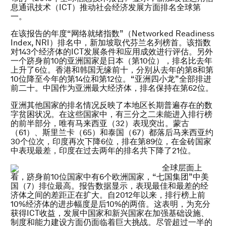
息通讯技术（ICT）推动社会经济发展方面排名全球第
一。
在该报告的年度“网络就绪指数”（Networked Readiness
Index, NRI）排名中，新加坡取代芬兰名列榜首。该指数
对143个经济体的ICT发展条件和应用成效进行评估。另外
一个跻身前10的亚洲国家是日本（第10位），排名比去年
上升了6位。香港和韩国无缘前十，分别从去年的第8和第
10位降至今年的第14位和第12位。“亚洲四小龙”全部排进
前二十。中国作为亚洲最大经济体，排名保持在第62位。
亚洲其他国家的排名情况反映了本地区长期普遍存在的数
字贫困状况。在这些国家中，有三分之二未能进入排行榜
的前半部分，唯有马来西亚（32）表现突出。蒙古
（61）、斯里兰卡（65）和泰国（67）都落后马来西亚约
30个位次，印度再次下降6位，排在第89位，在金砖国家
中表现最差，印度在过去两年的排名共下降了21位。
全球层面上
看，跻身前10位国家中有6个欧洲国家，“七国集团”中美
国（7）排位最高。报告数据显示，表现最佳和最差的经
济体之间的差距正在扩大。自2012年以来，排行榜上前
10%经济体的进步幅度是后10%的两倍。这表明，为充分
获得ICT收益，发展中国家和新兴国家在加强基础设施、
制度和能力建设方面仍面临着巨大挑战。尽管超过一半的