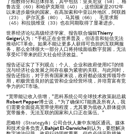
了指数得分和总体排名，其中包括：亚美尼亚（58）、格
鲁吉亚（60）和哈萨克斯坦（40），这些国家是2012年
以来进步最快的国家。在高加索和中亚以外地区，阿联酋
（23）、萨尔瓦多（80）、马其顿（66）、毛里求斯
（45）和拉脱维亚（33）也在同期取得了显著进步。
世界经济论坛高级经济学家、报告联合编辑
Thierry
Geiger
认为：“手机正在全世界普及，但语音和短信无法
推动ICT革命。如果不能让更多人获得可负担的互联网服
务，那么全球很大一部分人口将持续面临数字贫困，无法
享受ICT带来的巨大社会经济效益。”
报告还证实了下列观点：个人、企业和政府使用ICT的情
况与经济社会发展之间存在极为紧密的关联。与此同时，
报告还指出，对于所有国家来说，政府都必须发挥领导作
用，积极营造良好的监管和企业经营环境，并培育富有竞
争力的ICT市场。
“宽带能让收入倍增，”思科系统公司全球技术政策副总裁
Robert Pepper
博士说，“为了确保ICT能惠及所有人，我
们需要全面提高宽带使用程度，尤其要为低收入群体提供
宽带服务。无法互联的国家和人口正在落伍。”
思略特（Strategy&）公司合伙人兼中东地区通讯、媒体
和技术业务负责人
Bahjat El-Darwiche
则认为，要想解决
数字鸿沟问题，政府行动固然重要，但也必须采取措施，