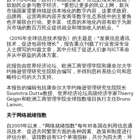
鼓励民众参与数字经济。“要想让更多的民众上网，新兴
市场国家需要持续提供本地化的数字内容，这要求政府、
品牌商、运营商和内容开发商等数字生态系统中的主要角
色开展联合行动。更丰富、优质的本地化内容有助于为新
兴市场的数百万民众提供就业和增加收入的机会。”
《2015年全球信息技术报告》的主题是：“发展信息通讯
技术，促进包容性增长”，报告重点刊载了行业资深专业
人士撰写的10篇文章，其中介绍了促进人们参与ICT革命
并从中获益的具体方案。
此报告由世界经济论坛、欧洲工商管理学院和康奈尔大学
约翰逊管理研究生院联合编写，并得到思科系统公司和思
略特公司的大力支持。
本报告的编辑包括康奈尔大学约翰逊管理研究生院院长
Soumitra Dutta教授、世界经济论坛高级经济学家Thierry
Geiger和欧洲工商管理学院全球指数项目执行主任Bruno
Lanvin。
关于网络就绪指数
自2001年以来，“网络就绪指数”每年对各国在利用信息通
讯技术、促进共同繁荣方面的各种因素、政策和制度进行
评估分析。该指数设有53个单项指标，共分为四大类：环