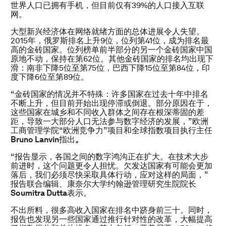
世界人口已拥有手机，但目前仅有39%的人口接入互联
网。
大型新兴经济体在网络就绪方面的总体进展令人失望。
2015年，俄罗斯排名上升9位，位列第41位，成为排名最
高的金砖国家。位列榜单前半部分的另一个金砖国家中国
原地不动，保持在第62位。其他金砖国家的排名均出现下
滑：南非下降5位至第75位，巴西下降15位至第84位，印
度下降6位至第89位。
“金砖国家的情况并不特殊：许多国家在过去十年中排名
不断上升，但目前开始出现停滞或倒退。部分原因在于，
这些国家在城乡和不同收入群体之间存在根深蒂固的差
距，导致一大部分人口无法参与数字经济的发展，”欧洲
工商管理学院“欧洲竞争力”项目和全球指数项目执行主任
Bruno Lanvin
指出
。
“报告显示，各国之间的数字鸿沟正在扩大。在技术大步
前进时，这个问题更令人担忧。欠发达国家有可能会更加
落后，我们必须尽快采取具体行动，应对这样的局面，”
报告联合编辑、康奈尔大学约翰逊管理研究生院院长
Soumitra Dutta
表示。
不出所料，很多高收入国家在排名中跻身前三十。同时，
报告也发现另一些国家通过推行针对性的改革，大幅提高