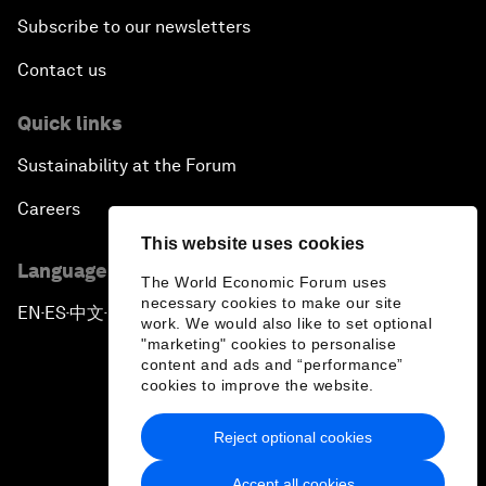
Subscribe to our newsletters
Contact us
Quick links
Sustainability at the Forum
Careers
This website uses cookies
Language editions
The World Economic Forum uses
necessary cookies to make our site
EN
ES
中文
日本語
▪
▪
▪
work. We would also like to set optional
"marketing" cookies to personalise
content and ads and “performance”
cookies to improve the website.
Reject optional cookies
Privacy Policy & Terms of Service
Accept all cookies