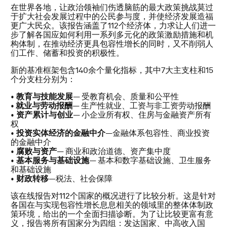
在世界各地，让政治领袖们伤透脑筋的最大政策挑战莫过
于扩大社会发展过程中的公民参与度，并使经济发展造福
更广大民众。该报告涵盖了112个经济体，力求让人们进一
步了解各国应如何利用一系列多元化的政策激励措施和机
构体制，在推动经济更具包容性增长的同时，又不削弱人
们工作、储蓄和投资的积极性。
新的基准框架包含140余个量化指标，其中7大主支柱和15
个分支柱分别为：
•
教育与技能发展
— 受教育机会、质量和公平性
•
就业与劳动报酬
— 生产性就业、工资与非工资劳动报酬
•
资产累计与创业
— 小企业所有权、住房与金融资产所有
权
•
投资实体经济的金融中介
—金融体系包容性、商业投资
的金融中介
•
腐败与资产
— 商业和政治道德、资产集中度
•
基本服务与基础设施
— 基本和数字基础设施、卫生服务
和基础设施
•
财政转移
—税法、社会保障
该在线报告对112个国家的概况进行了比较分析。这是针对
各国在与实现包容性增长息息相关的领域里的整体体制政
策环境，给出的一个全面扫描诊断。为了让比较更富有意
义，报告将所有国家分为四组：发达国家、中高收入国