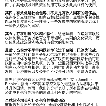
税收和再分配水平较高的国家都具有很强的竞争力。然
而，在其他领域对政策的利用可以减少此类杠杆的使用。
其四，有效促进社会包容并不只是高收入国家的奢侈品。
在许多分支柱领域，如商业和政治道德、金融体系包容性
以及教育质量和公平性等，一些发展中国家的表现远优于
一些收入较高的国家。
其五，存在明显的区域相似性。
这意味着，在诸如东欧税
收体制和拉丁美洲教育公平等领域，共同的文化背景、历
史传统或政治经济格局具有强大的影响力。
最后，当前对不平等问题的争论过于狭隘，已沦为论战。
争辩的焦点往往是再分配和劳动力技能提升，但这些仅仅
是对经济体系进行“结构性调整”以实现包容性增长的可用
政策选项中的少数几项。其他一些重要因素则与改善投资
和商业环境息息相关。因此，同时促进劳动力发展、商业
发展、经济增长以及公平性不仅是可能的，更是必要的。
世界经济论坛首席经济学家珍妮弗·布兰克（Jennifer
Blanke）指出：“不同国家应采取的最适当方法将取决于
其具体国情。然而，我们的分析表明，所有国家在推动经
济走更具包容性增长的道路上都有提升的空间。”
全球经济增长和社会包容性挑战倡议
该报告对世界经济论坛的“全球经济增长和社会包容性挑