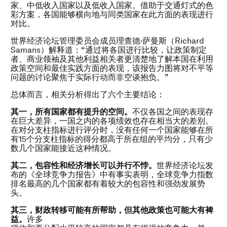
家、中低收入国家以及低收入国家。借助于交通灯式的色
彩方案，各国能够横向地与同类国家在此方面的表现进行
对比。
世界经济论坛管理委员会成员理查德·萨曼斯（Richard
Samans）解释道：“通过将各国进行比较，让政策制定
者、商业领袖及其他利益相关者更清楚地了解本国在利用
政策空间和最佳实践方面的表现，该报告力图将对不平等
问题的讨论聚焦于实际行动而非空谈抱负。”
总体而言，相关分析得出了六个主要结论：
其一，所有国家都有提升的空间。
不仅各国之间的表现存
在巨大差异，一国之内的各项绩效也存在相当大的差别。
在对分支柱指标进行评分时，没有任何一个国家能够在所
有15个分支柱指标的得分都高于所在组的平均分，只有少
数几个国家能接近这种情况。
其二，包容性和经济增长可以并行不悖。
世界经济论坛发
布的《全球竞争力报告》中有事实表明，全球竞争力指数
排名最高的几个国家都有着较大的包容性和强劲发展势
头。
其三，财政转移可能有所帮助，但其他政策也可能大有裨
益。
许多