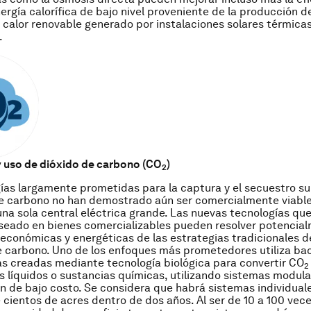
nergía calorífica de bajo nivel proveniente de la producción d
 calor renovable generado por instalaciones solares térmicas
.
 uso de dióxido de carbono (CO
)
2
ías largamente prometidas para la captura y el secuestro s
e carbono no han demostrado aún ser comercialmente viables
una sola central eléctrica grande. Las nuevas tecnologías qu
eado en bienes comercializables pueden resolver potencial
 económicas y energéticas de las estrategias tradicionales d
 carbono. Uno de los enfoques más prometedores utiliza bac
as creadas mediante tecnología biológica para convertir CO
2
 líquidos o sustancias químicas, utilizando sistemas modula
n de bajo costo. Se considera que habrá sistemas individual
 cientos de acres dentro de dos años. Al ser de 10 a 100 vec