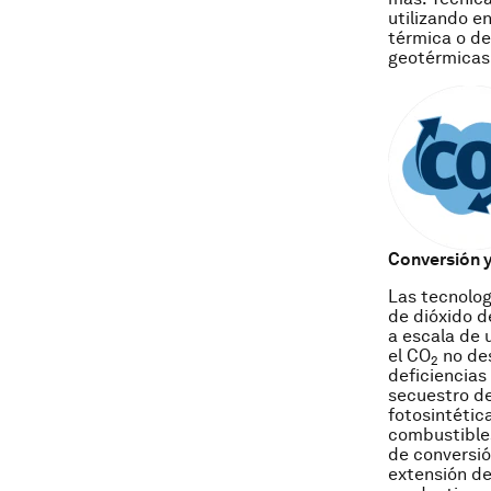
utilizando e
térmica o de
geotérmicas
Conversión y
Las tecnolog
de dióxido d
a escala de 
el CO
no des
2
deficiencias
secuestro de
fotosintétic
combustibles
de conversió
extensión de