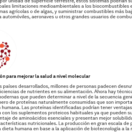
por unidad de superficie terrestre, estos sistemas podrían s
ipales limitaciones medioambientales a los biocombustibles 
mas agrícolas o de algas, y suministrar combustibles más ba
 automóviles, aeronaves u otros grandes usuarios de combu
ión para mejorar la salud a nivel molecular
os países desarrollados, millones de personas padecen desnut
iciencias de nutrientes en su alimentación. Ahora hay técnic
dernas que pueden determinar a nivel de la secuencia gené
ero de proteínas naturalmente consumidas que son importa
 humana. Las proteínas identificadas podrían tener ventajas
con los suplementos proteicos habituales ya que pueden su
taje de aminoácidos esenciales y presentan mejor solubilida
racterísticas nutricionales. La producción en gran escala de 
a dieta humana en base a la aplicación de biotecnología a la 