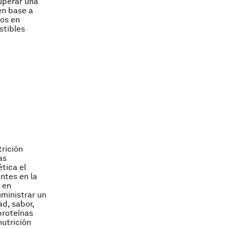
uperar una
en base a
jos en
stibles
rición
as
tica el
ntes en la
 en
ministrar un
d, sabor,
proteínas
nutrición