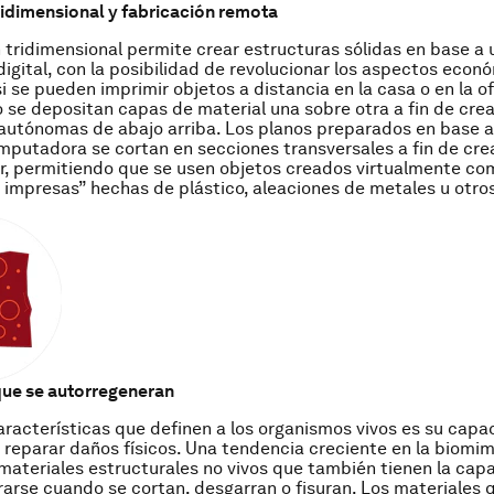
ridimensional y fabricación remota
 tridimensional permite crear estructuras sólidas en base a 
digital, con la posibilidad de revolucionar los aspectos econ
i se pueden imprimir objetos a distancia en la casa o en la of
 se depositan capas de material una sobre otra a fin de crea
autónomas de abajo arriba. Los planos preparados en base a
putadora se cortan en secciones transversales a fin de crea
r, permitiendo que se usen objetos creados virtualmente c
 impresas” hechas de plástico, aleaciones de metales u otro
que se autorregeneran
aracterísticas que definen a los organismos vivos es su capa
 reparar daños físicos. Una tendencia creciente en la biomim
materiales estructurales no vivos que también tienen la cap
arse cuando se cortan, desgarran o fisuran. Los materiales 