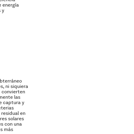
e energía
 y
ubterráneo
, ni siquiera
e convierten
mente las
e captura y
terias
residual en
res solares
es con una
es más