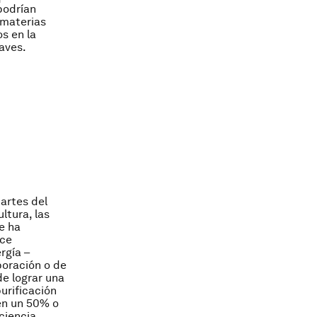
podrían
 materias
s en la
aves.
artes del
ltura, las
e ha
ece
rgía –
poración o de
de lograr una
urificación
en un 50% o
ciencia