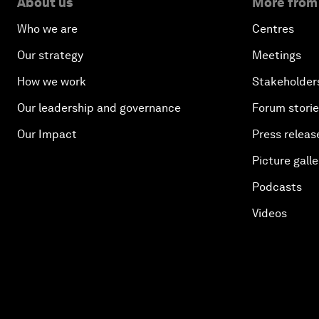
About us
More from
Who we are
Centres
Our strategy
Meetings
How we work
Stakeholder
Our leadership and governance
Forum stori
Our Impact
Press releas
Picture galle
Podcasts
Videos