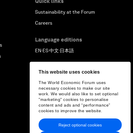
Quick links
Sustainability at the Forum
Careers
Language editions
s
EN
ES
中文
日本語
▪
▪
▪
s
This website uses cookies
The World Economic Forum uses
necessary cookies to make our site
work. We would also like to set optional
"marketing" cookies to personalise
content and ads and “performance”
cookies to improve the website.
Reject optional cookies