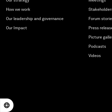
Our strategy
Meetings
How we work
Stakeholder
Our leadership and governance
Forum stori
Our Impact
Press releas
Picture galle
Podcasts
Videos
EN
ES
中文
日本語