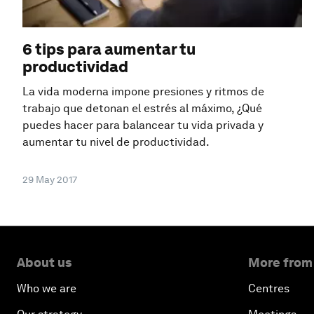
6 tips para aumentar tu
productividad
La vida moderna impone presiones y ritmos de
trabajo que detonan el estrés al máximo, ¿Qué
puedes hacer para balancear tu vida privada y
aumentar tu nivel de productividad.
29 May 2017
About us
More from
Who we are
Centres