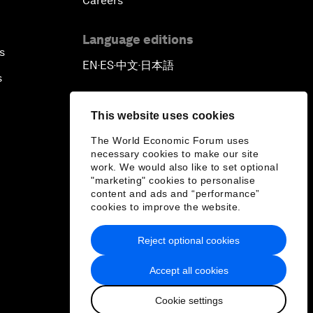
Careers
Language editions
s
EN
ES
中文
日本語
▪
▪
▪
s
This website uses cookies
The World Economic Forum uses
necessary cookies to make our site
work. We would also like to set optional
"marketing" cookies to personalise
content and ads and “performance”
cookies to improve the website.
Reject optional cookies
Accept all cookies
Cookie settings