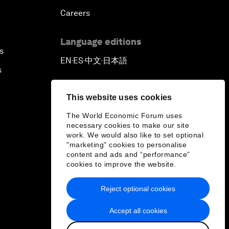
Careers
Language editions
s
EN
ES
中文
日本語
▪
▪
▪
s
This website uses cookies
The World Economic Forum uses
necessary cookies to make our site
work. We would also like to set optional
"marketing" cookies to personalise
content and ads and “performance”
cookies to improve the website.
Reject optional cookies
Accept all cookies