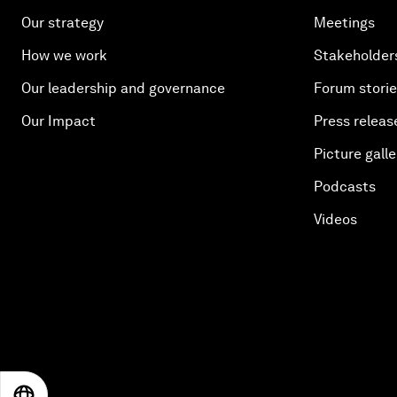
Our strategy
Meetings
How we work
Stakeholder
Our leadership and governance
Forum stori
Our Impact
Press releas
Picture galle
Podcasts
Videos
EN
ES
中文
日本語