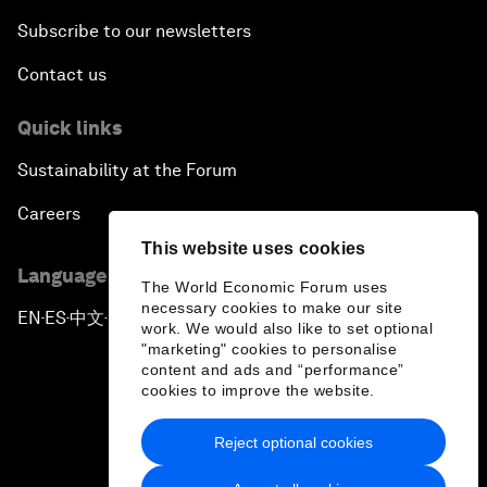
Subscribe to our newsletters
Contact us
Quick links
Sustainability at the Forum
Careers
This website uses cookies
Language editions
The World Economic Forum uses
necessary cookies to make our site
EN
ES
中文
日本語
▪
▪
▪
work. We would also like to set optional
"marketing" cookies to personalise
content and ads and “performance”
cookies to improve the website.
Reject optional cookies
Privacy Policy & Terms of Service