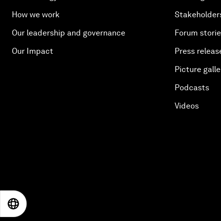
How we work
Stakeholder
Our leadership and governance
Forum stori
Our Impact
Press releas
Picture galle
Podcasts
Videos
EN
ES
中文
日本語