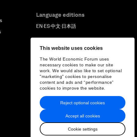
Language editions
s
EN
ES
中文
日本語
▪
▪
▪
s
This website uses cookies
The World Economic Forum uses
necessary cookies to make our site
work. We would also like to set optional
"marketing" cookies to personalise
content and ads and “performance”
cookies to improve the website.
Reject optional cookies
Accept all cookies
Cookie settings