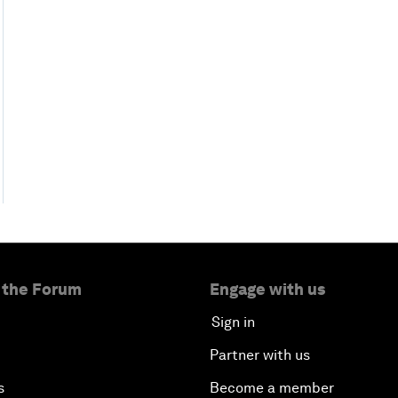
 the Forum
Engage with us
Sign in
Partner with us
s
Become a member