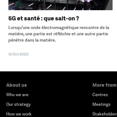
5G et santé : que sait-on ?
Lorsqu’une onde électromagnétique rencontre de la
matière, une partie est réfléchie et une autre partie
pénètre dans la matière.
13 Oct 2020
About us
More from
Who we are
Centres
Our strategy
Meetings
How we work
Stakeholder