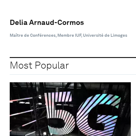
Delia Arnaud-Cormos
Maître de Conférences, Membre IUF, Université de Limoges
Most Popular