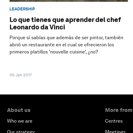
LEADERSHIP
Lo que tienes que aprender del chef
Leonardo da Vinci
Porque sí sabías que además de ser pintor, también
abrió un restaurante en el cual se ofrecieron los
primeros platillos 'nouvelle cuisine', ¿no?
05 Jan 2017
About us
More from
Who we are
Centres
Our strategy
Meetings