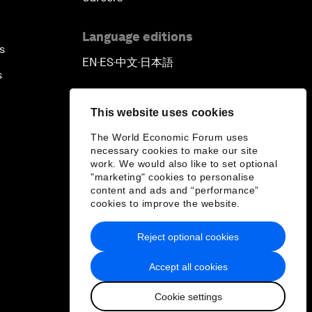
Language editions
s
EN
ES
中文
日本語
▪
▪
▪
s
This website uses cookies
The World Economic Forum uses
necessary cookies to make our site
work. We would also like to set optional
"marketing" cookies to personalise
content and ads and “performance”
cookies to improve the website.
Reject optional cookies
Accept all cookies
Cookie settings