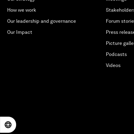
How we work
Stakeholder
Our leadership and governance
Forum stori
Our Impact
Press releas
Picture galle
Podcasts
Videos
EN
ES
中文
日本語