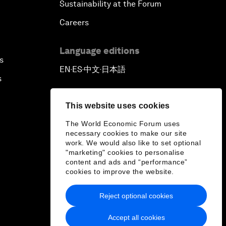
Sustainability at the Forum
Careers
Language editions
s
EN
ES
中文
日本語
▪
▪
▪
s
This website uses cookies
The World Economic Forum uses
necessary cookies to make our site
work. We would also like to set optional
"marketing" cookies to personalise
content and ads and “performance”
cookies to improve the website.
Reject optional cookies
Accept all cookies