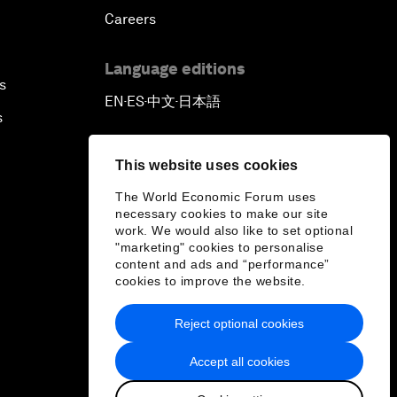
Careers
Language editions
s
EN
ES
中文
日本語
▪
▪
▪
s
This website uses cookies
The World Economic Forum uses
necessary cookies to make our site
work. We would also like to set optional
"marketing" cookies to personalise
content and ads and “performance”
cookies to improve the website.
Reject optional cookies
Accept all cookies