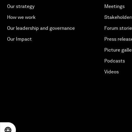
Our strategy
Meetings
How we work
Stakeholder
Our leadership and governance
Forum stori
Our Impact
Press releas
Picture galle
Podcasts
Videos
EN
ES
中文
日本語