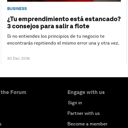
BUSINESS
¿Tu emprendimiento está estancado?
3 consejos para salir a flote
Si no entiendes los principios de tu negocio te
encontrarás repitiendo el mismo error una y otra vez.
30 Dec 2016
 the Forum
Engage with us
Sign in
Partner with us
s
Become a member