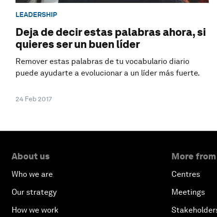
LEADERSHIP
Deja de decir estas palabras ahora, si
quieres ser un buen líder
Remover estas palabras de tu vocabulario diario
puede ayudarte a evolucionar a un líder más fuerte.
24 Feb 2017
About us
More from
Who we are
Centres
Our strategy
Meetings
How we work
Stakeholder