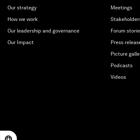
Our strategy
Meetings
How we work
Stakeholder
Our leadership and governance
Forum stori
Our Impact
Press releas
Picture galle
Podcasts
Videos
EN
ES
中文
日本語