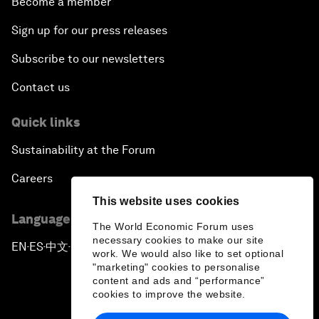
Become a member
Sign up for our press releases
Subscribe to our newsletters
Contact us
Quick links
Sustainability at the Forum
Careers
This website uses cookies
Language editions
The World Economic Forum uses
necessary cookies to make our site
EN
ES
中文
日本語
▪
▪
▪
work. We would also like to set optional
"marketing" cookies to personalise
content and ads and “performance”
cookies to improve the website.