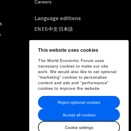
Careers
Language editions
s
EN
ES
中文
日本語
▪
▪
▪
s
This website uses cookies
The World Economic Forum uses
necessary cookies to make our site
work. We would also like to set optional
"marketing" cookies to personalise
content and ads and “performance”
cookies to improve the website.
Reject optional cookies
Accept all cookies
Cookie settings