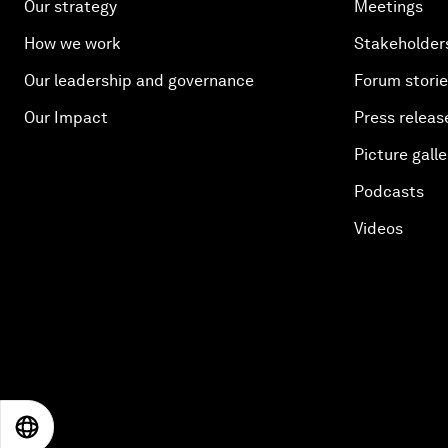
Our strategy
Meetings
How we work
Stakeholder
Our leadership and governance
Forum stori
Our Impact
Press releas
Picture galle
Podcasts
Videos
EN
ES
中文
日本語