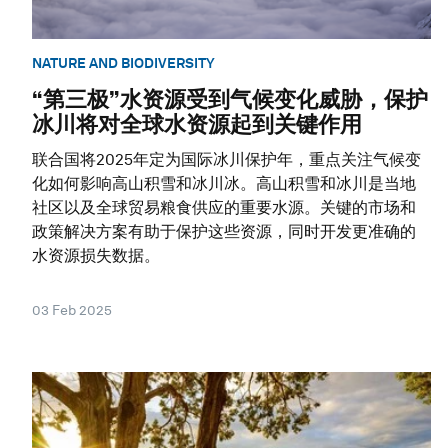
NATURE AND BIODIVERSITY
“第三极”水资源受到气候变化威胁，保护
冰川将对全球水资源起到关键作用
联合国将2025年定为国际冰川保护年，重点关注气候变
化如何影响高山积雪和冰川冰。高山积雪和冰川是当地
社区以及全球贸易粮食供应的重要水源。关键的市场和
政策解决方案有助于保护这些资源，同时开发更准确的
水资源损失数据。
03 Feb 2025