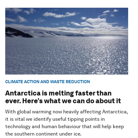
CLIMATE ACTION AND WASTE REDUCTION
Antarctica is melting faster than
ever. Here’s what we can do about it
With global warming now heavily affecting Antarctica,
it is vital we identify useful tipping points in
technology and human behaviour that will help keep
the southern continent under ice.