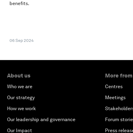
benefits.
06 Sep 2024
About us
More from
Who we are
Centres
Our strategy
Meetings
How we work
Stakeholder
Our leadership and governance
Forum stori
Our Impact
Press releas