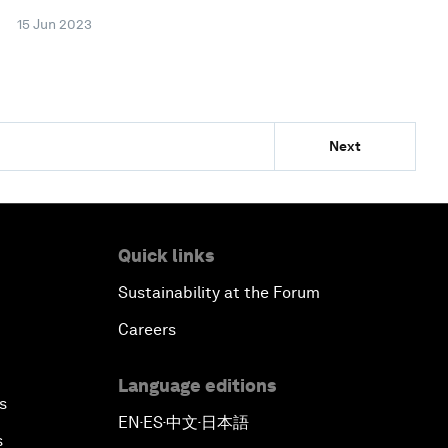
15 Jun 2023
Next
Quick links
Sustainability at the Forum
Careers
Language editions
s
EN
ES
中文
日本語
▪
▪
▪
s