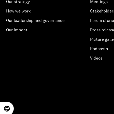
Our strategy
Meetings
How we work
Stakeholder
Our leadership and governance
Forum stori
Our Impact
Press releas
Picture galle
Podcasts
Videos
EN
ES
中文
日本語