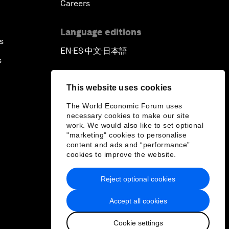
Careers
Language editions
s
EN
ES
中文
日本語
▪
▪
▪
s
This website uses cookies
The World Economic Forum uses
necessary cookies to make our site
work. We would also like to set optional
"marketing" cookies to personalise
content and ads and “performance”
cookies to improve the website.
Reject optional cookies
Accept all cookies
Cookie settings