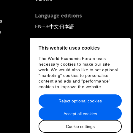
Language editions
s
EN
ES
中文
日本語
▪
▪
▪
s
This website uses cookies
The World Economic Forum uses
necessary cookies to make our site
work. We would also like to set optional
"marketing" cookies to personalise
content and ads and “performance”
cookies to improve the website.
Reject optional cookies
Accept all cookies
Cookie settings