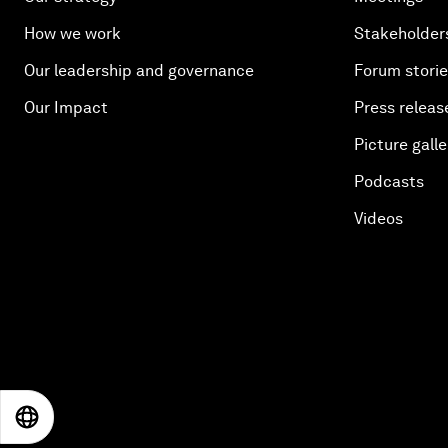
How we work
Stakeholder
Our leadership and governance
Forum stori
Our Impact
Press releas
Picture galle
Podcasts
Videos
EN
ES
中文
日本語