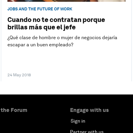
JOBS AND THE FUTURE OF WORK
Cuando no te contratan porque
brillas más que el jefe
¿Qué clase de hombre o mujer de negocios dejaría
escapar a un buen empleado?
24 May 2018
 the Forum
Engage with us
Sign in
Partner with us