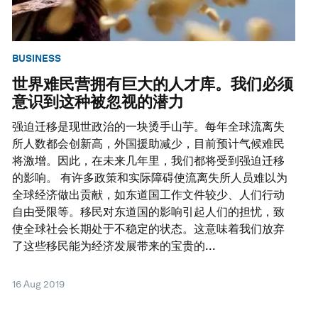
BUSINESS
世界难民营拥有巨大的人才库。我们必须
意识到这种被忽视的潜力
强迫迁移是现世政治的一块烫手山芋。每年全球流离失
所人数都会创新高，外国援助减少，目前预计气候难民
将激增。因此，在未来几年里，我们都将受到强迫迁移
的影响。 有许多政策和实际障碍使流离失所人员难以为
全球经济做出贡献，如东道国工作文件较少、人们行动
自由受限等。移民对东道国的影响引起人们的担忧，致
使全球社会长期处于不稳定的状态。这意味着我们放弃
了这些移民能为经济发展带来的宝贵的...
16 Aug 2019