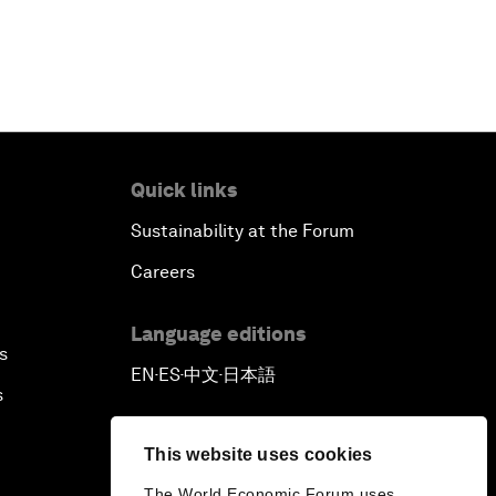
Quick links
Sustainability at the Forum
Careers
Language editions
s
EN
ES
中文
日本語
▪
▪
▪
s
This website uses cookies
The World Economic Forum uses