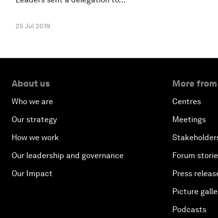
25 Jul 2019
About us
More from
Who we are
Centres
Our strategy
Meetings
How we work
Stakeholder
Our leadership and governance
Forum stori
Our Impact
Press releas
Picture galle
Podcasts