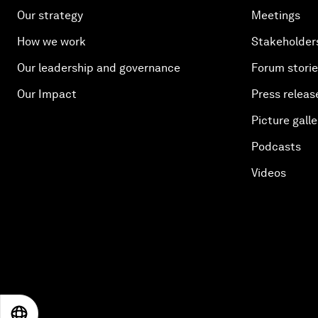
Our strategy
Meetings
How we work
Stakeholder
Our leadership and governance
Forum stori
Our Impact
Press releas
Picture galle
Podcasts
Videos
EN
ES
中文
日本語