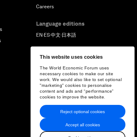
Careers
Language editions
s
EN
ES
中文
日本語
▪
▪
▪
s
This website uses cookies
The World Economic Forum uses
necessary cookies to make our site
work. We would also like to set optional
"marketing" cookies to personalise
content and ads and “performance”
cookies to improve the website.
Reject optional cookies
Accept all cookies