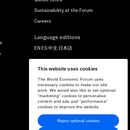
Sustainability at the Forum
Careers
Language editions
s
EN
ES
中文
日本語
▪
▪
▪
s
This website uses cookies
The World Economic Forum uses
necessary cookies to make our site
work. We would also like to set optional
"marketing" cookies to personalise
content and ads and “performance”
cookies to improve the website.
Reject optional cookies