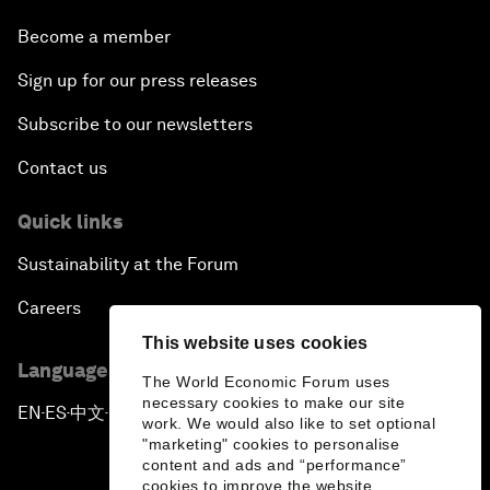
Become a member
Sign up for our press releases
Subscribe to our newsletters
Contact us
Quick links
Sustainability at the Forum
Careers
This website uses cookies
Language editions
The World Economic Forum uses
necessary cookies to make our site
EN
ES
中文
日本語
▪
▪
▪
work. We would also like to set optional
"marketing" cookies to personalise
content and ads and “performance”
cookies to improve the website.