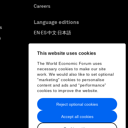
Careers
Language editions
s
EN
ES
中文
日本語
▪
▪
▪
s
This website uses cookies
The World Economic Forum uses
necessary cookies to make our site
work. We would also like to set optional
"marketing" cookies to personalise
content and ads and “performance”
cookies to improve the website.
Reject optional cookies
Accept all cookies