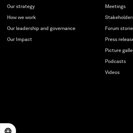
Our strategy
Meetings
How we work
Stakeholder
Our leadership and governance
Forum stori
Our Impact
Press releas
Picture galle
Podcasts
Videos
EN
ES
中文
日本語