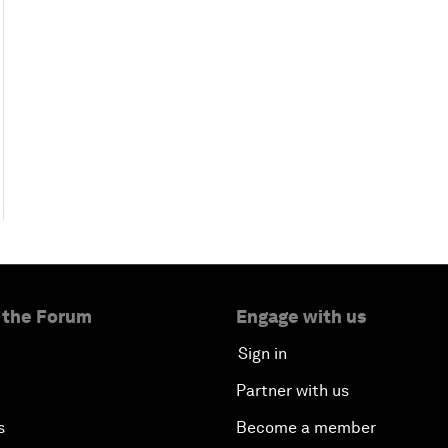
 the Forum
Engage with us
Sign in
Partner with us
s
Become a member