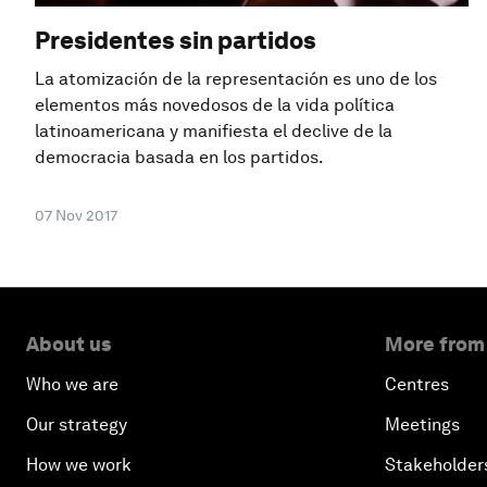
Presidentes sin partidos
La atomización de la representación es uno de los
elementos más novedosos de la vida política
latinoamericana y manifiesta el declive de la
democracia basada en los partidos.
07 Nov 2017
About us
More from
Who we are
Centres
Our strategy
Meetings
How we work
Stakeholder