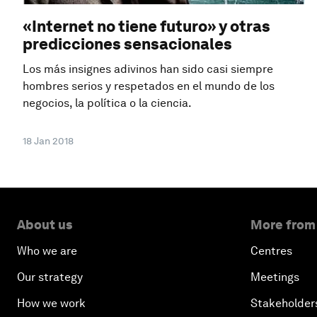
«Internet no tiene futuro» y otras
predicciones sensacionales
Los más insignes adivinos han sido casi siempre
hombres serios y respetados en el mundo de los
negocios, la política o la ciencia.
18 Jan 2018
About us
More from
Who we are
Centres
Our strategy
Meetings
How we work
Stakeholder