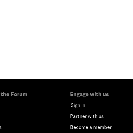
 the Forum
Engage with us
Sign in
Partner with us
s
Become a member