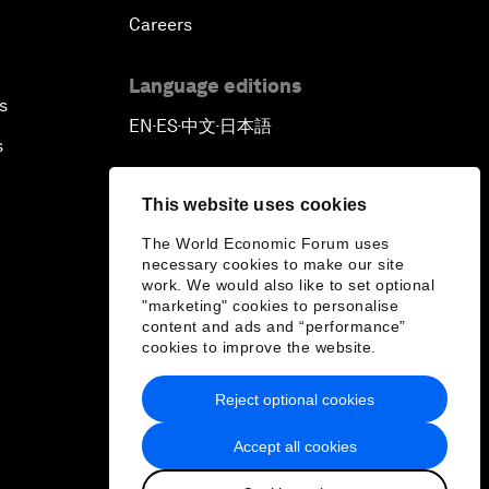
Careers
Language editions
s
EN
ES
中文
日本語
▪
▪
▪
s
This website uses cookies
The World Economic Forum uses
necessary cookies to make our site
work. We would also like to set optional
"marketing" cookies to personalise
content and ads and “performance”
cookies to improve the website.
Reject optional cookies
Accept all cookies