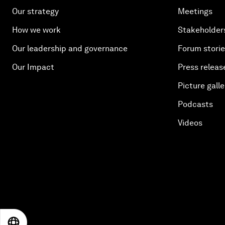
Our strategy
Meetings
How we work
Stakeholder
Our leadership and governance
Forum stori
Our Impact
Press releas
Picture galle
Podcasts
Videos
EN
ES
中文
日本語