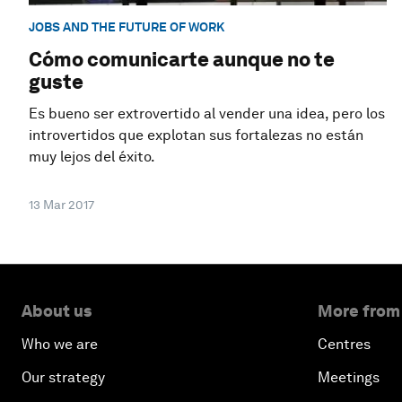
JOBS AND THE FUTURE OF WORK
Cómo comunicarte aunque no te
guste
Es bueno ser extrovertido al vender una idea, pero los
introvertidos que explotan sus fortalezas no están
muy lejos del éxito.
13 Mar 2017
About us
More from
Who we are
Centres
Our strategy
Meetings