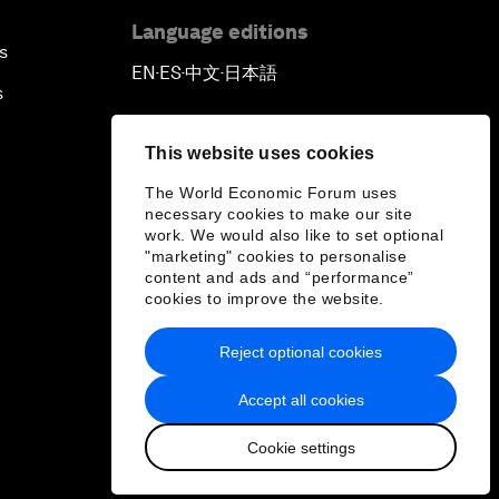
Language editions
s
EN
ES
中文
日本語
▪
▪
▪
s
This website uses cookies
The World Economic Forum uses
necessary cookies to make our site
work. We would also like to set optional
"marketing" cookies to personalise
content and ads and “performance”
cookies to improve the website.
Reject optional cookies
Accept all cookies
Cookie settings