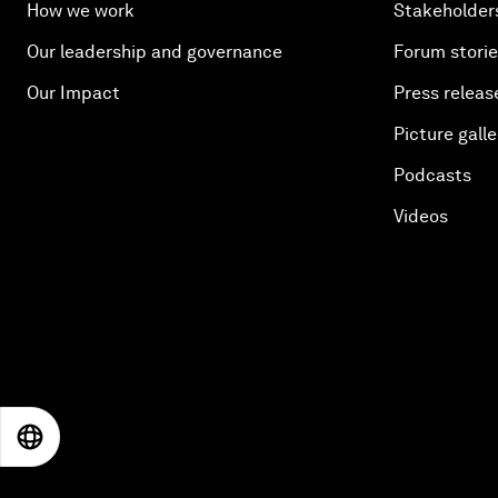
How we work
Stakeholder
Our leadership and governance
Forum stori
Our Impact
Press releas
Picture galle
Podcasts
Videos
EN
ES
中文
日本語