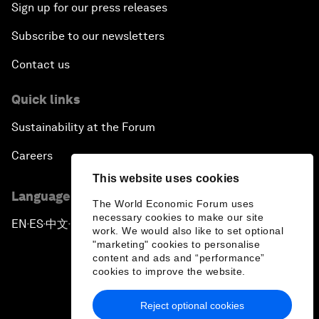
Sign up for our press releases
Subscribe to our newsletters
Contact us
Quick links
Sustainability at the Forum
Careers
This website uses cookies
Language editions
The World Economic Forum uses
necessary cookies to make our site
EN
ES
中文
日本語
▪
▪
▪
work. We would also like to set optional
"marketing" cookies to personalise
content and ads and “performance”
cookies to improve the website.
Reject optional cookies
Privacy Policy & Terms of Service