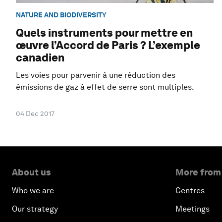
NATURE AND BIODIVERSITY
Quels instruments pour mettre en
œuvre l’Accord de Paris ? L’exemple
canadien
Les voies pour parvenir à une réduction des
émissions de gaz à effet de serre sont multiples.
04 Dec 2017
About us
More from
Who we are
Centres
Our strategy
Meetings