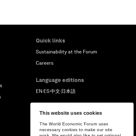
Quick links
Sustainability at the Forum
Careers
Language editions
s
EN
ES
中文
日本語
▪
▪
▪
s
This website uses cookies
The World Economic Forum uses
necessary cookies to make our site
work. We would also like to set optional