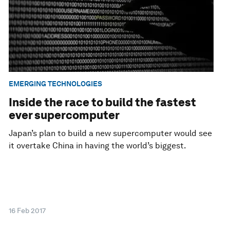
EMERGING TECHNOLOGIES
Inside the race to build the fastest
ever supercomputer
Japan’s plan to build a new supercomputer would see
it overtake China in having the world’s biggest.
16 Feb 2017