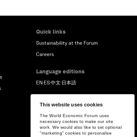
Quick links
Sustainability at the Forum
Careers
Language editions
s
EN
ES
中文
日本語
▪
▪
▪
s
This website uses cookies
The World Economic Forum uses
necessary cookies to make our site
work. We would also like to set optional
"marketing" cookies to personalise