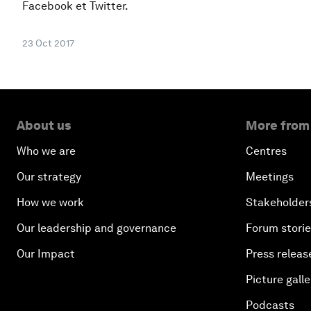
Facebook et Twitter.
23 Oct 2017
About us
More from
Who we are
Centres
Our strategy
Meetings
How we work
Stakeholder
Our leadership and governance
Forum stori
Our Impact
Press releas
Picture galle
Podcasts