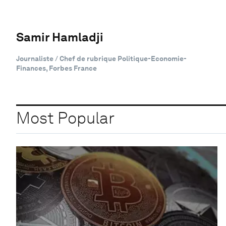
Samir Hamladji
Journaliste / Chef de rubrique Politique-Economie-
Finances, Forbes France
Most Popular