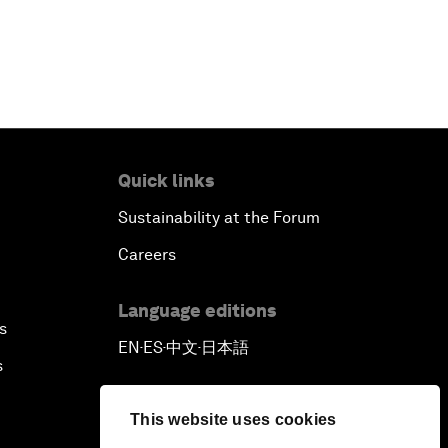
Quick links
Sustainability at the Forum
Careers
Language editions
s
EN
ES
中文
日本語
▪
▪
▪
s
This website uses cookies