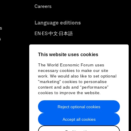
Careers
Language editions
s
EN
ES
中文
日本語
▪
▪
▪
s
This website uses cookies
The World Economic Forum uses
necessary cookies to make our site
work. We would also like to set optional
"marketing" cookies to personalise
content and ads and “performance”
cookies to improve the website.
Reject optional cookies
Accept all cookies