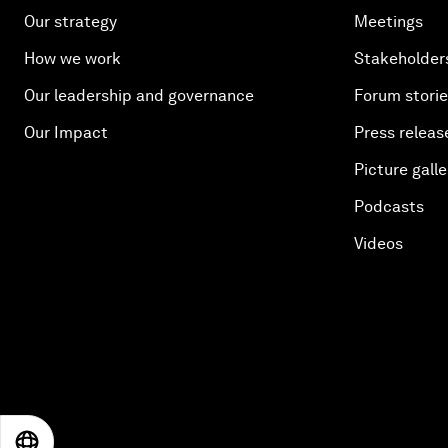
Our strategy
Meetings
How we work
Stakeholder
Our leadership and governance
Forum stori
Our Impact
Press releas
Picture galle
Podcasts
Videos
EN
ES
中文
日本語