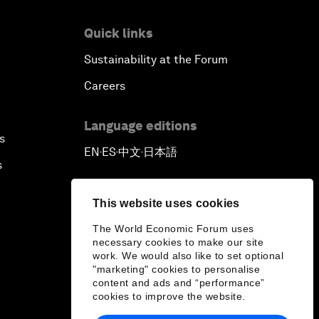
Quick links
Sustainability at the Forum
Careers
Language editions
s
EN
ES
中文
日本語
▪
▪
▪
s
This website uses cookies
The World Economic Forum uses
necessary cookies to make our site
work. We would also like to set optional
"marketing" cookies to personalise
content and ads and “performance”
cookies to improve the website.