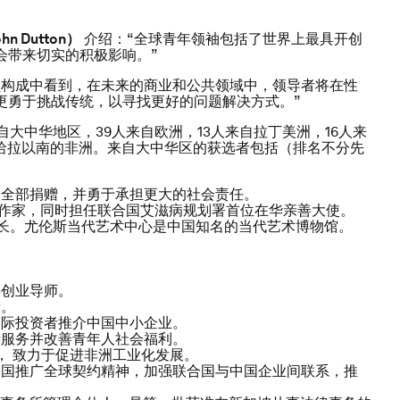
ohn Dutton
）
介绍：“全球青年领袖包括了世界上最具开创
会带来切实的积极影响。”
员构成中看到，在未来的商业和公共领域中，领导者将在性
更勇于挑战传统，以寻找更好的问题解决方式。”
来自大中华地区，39人来自欧洲，13人来自拉丁美洲，16人来
撒哈拉以南的非洲。来自大中华区的获选者包括（排名不分先
金全部捐赠，并勇于承担更大的社会责任。
作家，同时担任联合国艾滋病规划署首位在华亲善大使。
长。尤伦斯当代艺术中心是中国知名的当代艺术博物馆。
年创业导师。
者。
国际投资者推介中国中小企业。
者服务并改善青年人社会福利。
， 致力于促进非洲工业化发展。
中国推广全球契约精神，加强联合国与中国企业间联系，推