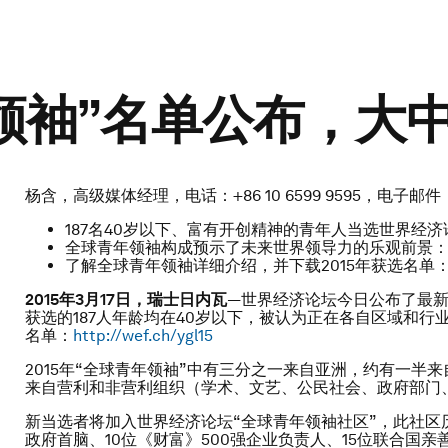
年领袖”名单公布，大
杨含，高级媒体经理，电话：+86 10 6599 9595，电子邮件
187名40岁以下、富有开创精神的青年人当选世界经济
全球青年领袖构成预示了未来世界领导力的乐观前景
了解全球青年领袖详细介绍，并下载2015年获选名单
2015
年
3
月
17
日，瑞士日内瓦
—世界经济论坛今日公布了最新一届“
获选的187人年龄均在40岁以下，被认为正在各自区域和行业
名单：
http://wef.ch/ygl15
2015年“全球青年领袖”中有三分之一来自亚洲，约有一半
来自营利和非营利组织（学术、文艺、公民社会、政府部门、
新当选者将加入世界经济论坛“全球青年领袖社区”，此社区历
政府首脑、10位《财富》500强企业负责人、15位联合国