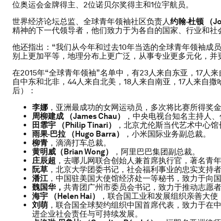
位奥运会金牌得主、2位诺贝尔奖得主和1位宇航员。
世界经济论坛总监、全球青年领袖社区负责人
约翰·杜顿
（
J
精神的下一代领导者，他们致力于为各自的国家、行业和社
他还指出：“我们从今年和过去10年当选的全球青年领袖成
别上更加平等，地理分布上更广泛，从事专业更多元化，并
在2015年“全球青年领袖”名单中，有23人来自东亚，17人
自中东和北非，44人来自北美，18人来自南亚，17人来自
后）：
李娜
，亚洲最成功的女网运动员，多次将比赛所得奖
周柳建成
（
James Chau
）
，中央电视台知名主持人、
田霏宇
（
Philip Tinari
）
，北京尤伦斯当代艺术中心馆
雨果·巴拉
（
Hugo Barra
）
，小米国际业务副总裁。
柳青
，滴滴打车总裁。
黄明威（
Brian Wong
）
，阿里巴巴集团副总裁。
庄辰超
，去哪儿网联合创始人兼首席执行官，著名青
阮草
，北京大学团委书记，社会福利事业的忠实支持
潘江
，中国驻美国大使馆经济处一等秘书，致力于向
魏国华，
共青团广州市委员会书记，致力于推动志愿
海宇
（
Helen Hai
）
，联合国工业和发展组织亲善大使
刘萌
，联合国全球契约组织中国首席代表，致力于在
进企业社会责任与可持续发展。