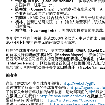
卡洛琳·贝鲁比
（
Caroline Bérubé
）
，恒即名亚洲律师
外国律师，现常驻广州。
陈梅陵
（
Connie Chan
）
，安德森-霍洛维茨公司 （And
企业创新以及与硅谷的文化交流。
刘御国
，EMQ 公司联合创始人兼CEO，专注于移动金
杨林
，创新思想研究院 （3i）创始人兼董事长，该
创新发展。
郑华峰
（
Hua Fung Teh
）
，美国德太投资集团副总裁
本年度“全球青年领袖”是从2000多名候选人中评选而出
尼亚•阿卜杜拉
担任主席的评审委员会审核。
往届“全球青年领袖”包括：英国首相
戴维
·
卡梅伦（
David C
司首席执行官
玛丽莎·梅耶尔
（
Marissa Mayer
）
、美国谷歌
巴西天马航空公司首席执行官
克劳迪娅·森德·拉米雷兹
（
Cla
（
Matteo Renzi
）
、阿拉伯联合酋长国马拉集团创始人兼总
现号”航天飞机宇航员兼任务专家
山崎直子
（
Naoko Yamaza
编者注
详细了解2015年度全球青年领袖：
http://wef.ch/ygl15
通过
博客
了解新当选的全球青年领袖：
https://agenda.wefo
了解有关全球青年领袖的详细信息，请访问我们的
网站
以及
在
微博
上关注我们：
http://t.sina.com.cn/davos
在
微信
上关
通过Twitter关注我们：
http://twitter.com/YGLvoices
通过Facebook关注我们：
https://www.facebook.com/Yo