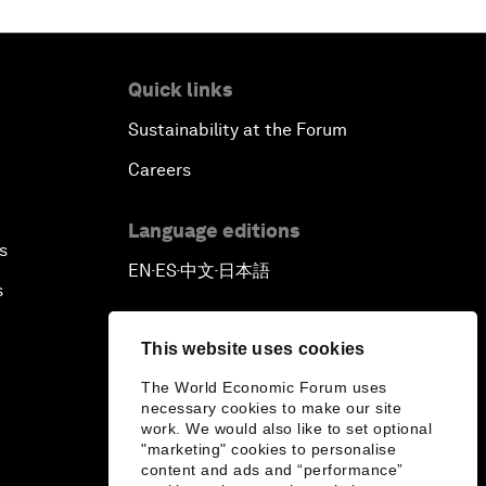
Quick links
Sustainability at the Forum
Careers
Language editions
s
EN
ES
中文
日本語
▪
▪
▪
s
This website uses cookies
The World Economic Forum uses
necessary cookies to make our site
work. We would also like to set optional
"marketing" cookies to personalise
content and ads and “performance”