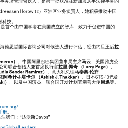
事务所管理合伙人，是第一批获准在新加坡从事法律事务的
reessen Horowitz）亚洲区业务负责人，她积极推动中国
融科技。
机构是首个由中国学者在美国成立的智库，致力于促进中国的
。
，由海德思哲国际咨询公司对候选人进行评估，经由约旦王后
拉
ameron
）
、中国阿里巴巴集团董事局主席
马云
、美国雅虎公
公司联合创始人兼首席执行官
拉里·佩奇
（
Larry Page
）
、
udia Sender Ramirez
）
、意大利总理
马泰奥·伦齐
裁
阿希什·
J
·塔卡尔
（
Ashish J. Thakkar
）
、日本STS-131“发
ki
）
、以及中国演员、联合国开发计划署亲善大使
周迅
等。
rum.org/
手册
。
注我们：“达沃斯Davos”
ungGlobalLeaders