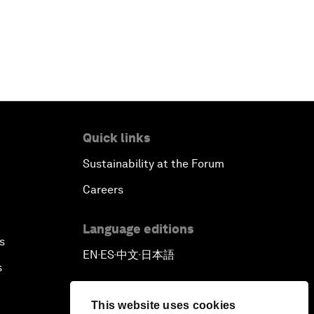
Quick links
Sustainability at the Forum
Careers
Language editions
s
EN
ES
中文
日本語
▪
▪
▪
s
This website uses cookies