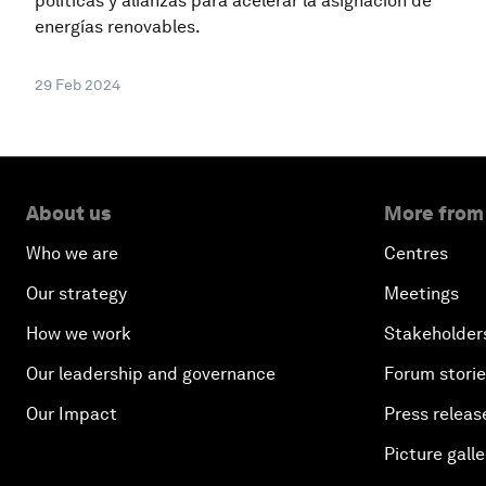
políticas y alianzas para acelerar la asignación de
energías renovables.
29 Feb 2024
About us
More from
Who we are
Centres
Our strategy
Meetings
How we work
Stakeholder
Our leadership and governance
Forum stori
Our Impact
Press releas
Picture galle