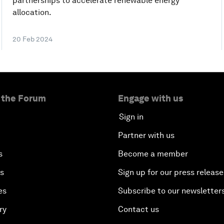
partnerships to accelerate renewable energy
allocation.
20 Feb 2024
 the Forum
Engage with us
Sign in
Partner with us
s
Become a member
es
Sign up for our press release
es
Subscribe to our newsletter
ry
Contact us