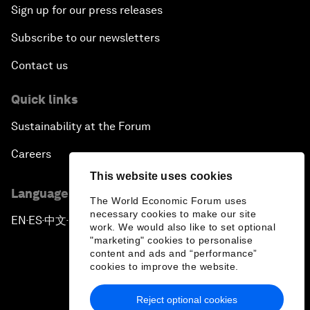
Sign up for our press releases
Subscribe to our newsletters
Contact us
Quick links
Sustainability at the Forum
Careers
This website uses cookies
Language editions
The World Economic Forum uses
necessary cookies to make our site
EN
ES
中文
日本語
▪
▪
▪
work. We would also like to set optional
"marketing" cookies to personalise
content and ads and “performance”
cookies to improve the website.
Reject optional cookies